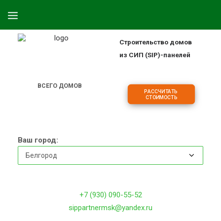
Строительство домов
ПРОЕКТЫ
из СИП (SIP)-панелей
ОБЪЕКТЫ
ЦЕНЫ
ВСЕГО ДОМОВ
РАССЧИТАТЬ 
2
1
7
СТОИМОСТЬ
О КОМПАНИИ
ДОМА
ИПОТЕКА НА СТРОИТЕЛЬСТВО
Ваш город:
О ТЕХНОЛОГИИ
ФРАНШИЗА
КОНТАКТЫ
+7 (930) 090-55-52
sippartnermsk@yandex.ru