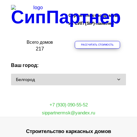
СипПартнер
Строительство домов
из СИП (SIP)-панелей
Всего домов
РАССЧИТАТЬ СТОИМОСТЬ
ПРОЕКТЫ
2
1
7
ОБЪЕКТЫ
Ваш город:
ЦЕНЫ
О КОМПАНИИ
ДОМА
ИПОТЕКА НА СТРОИТЕЛЬСТВО
+7 (930) 090-55-52
О ТЕХНОЛОГИИ
sippartnermsk@yandex.ru
ФРАНШИЗА
Строительство каркасных домов
КОНТАКТЫ