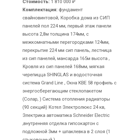
Стоимость:
1 810 000 ₽
Комплектация:
фундамент
свайновинтовой, Коробка дома из СИП
панелей пол 224 мм, первый этаж панели
высота 2,8м толщина 174мм, с
межкомнатными перегородками 124мм,
перекрытие 224 мм сип панель, лестница
из сип панелей, мансарда 165м высота ,
Кровля из сип панелей 168мм, мягкая
черепицца SHINGLAS и водосточная
система Grand Line , Окна KBE 58 профиль с
энергосберегающим стеклопакетом
(Солар, ) Система отопления радиаторы
(90 секций) Котел Электролюкс 24 кв,
Электрика автоматика Schneider Electric
,внутренняя отделка гипсокартон с
подложной 3мм + шпаклевка в 2 слоя (1
стыковочный )