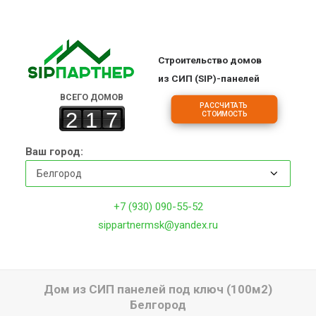
Строительство домов
ПРОЕКТЫ
из СИП (SIP)-панелей
ОБЪЕКТЫ
ВСЕГО ДОМОВ
РАССЧИТАТЬ 
2
1
7
СТОИМОСТЬ
ЦЕНЫ
О КОМПАНИИ
Ваш город:
ДОМА
ИПОТЕКА НА СТРОИТЕЛЬСТВО
+7 (930) 090-55-52
О ТЕХНОЛОГИИ
sippartnermsk@yandex.ru
ФРАНШИЗА
КОНТАКТЫ
Дом из СИП панелей под ключ (100м2)
Белгород