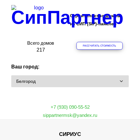
СипПартнер
Строительство домов
из СИП (SIP)-панелей
Всего домов
РАССЧИТАТЬ СТОИМОСТЬ
ПРОЕКТЫ
2
1
7
ОБЪЕКТЫ
Ваш город:
ЦЕНЫ
О КОМПАНИИ
ДОМА
ИПОТЕКА НА СТРОИТЕЛЬСТВО
+7 (930) 090-55-52
О ТЕХНОЛОГИИ
sippartnermsk@yandex.ru
ФРАНШИЗА
СИРИУС
КОНТАКТЫ