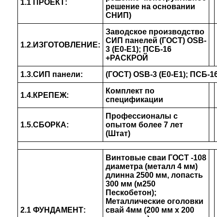
1.1 ПРОЕКТ:
решение на основании
СНИП)
Заводское производство
СИП панелей (ГОСТ) ОSB-
1.2.ИЗГОТОВЛЕНИЕ:
3 (Е0-Е1); ПСБ-16
+РАСКРОЙ
1.3.СИП панели:
(ГОСТ) ОSB-3 (Е0-Е1); ПСБ-1
Комплект по
1.4.КРЕПЕЖ:
спецификации
Профессионалы с
1.5.СБОРКА:
опытом более 7 лет
(Штат)
Винтовые сваи ГОСТ -108
диаметра (металл 4 мм)
длинна 2500 мм, лопасть
300 мм (м250
Пескобетон);
Металлические оголовки
2.1 ФУНДАМЕНТ:
свай 4мм (200 мм х 200