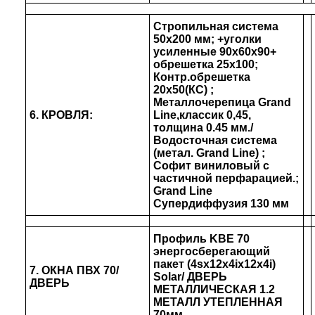
Стропильная система
50х200 мм; +уголки
усиленные 90х60х90+
обрешетка 25х100;
Контр.обрешетка
20х50(КС) ;
Металлочерепица Grand
6. КРОВЛЯ:
Line,классик 0,45,
толщина 0.45 мм./
Водосточная система
(метал. Grand Line) ;
Софит виниловый с
частичной перфарацией.;
Grand Line
Супердиффузия 130 мм
Профиль KBE 70
энергосберегающий
пакет (4sх12х4iх12х4i)
7. ОКНА
ПВХ 70/
Solar/ ДВЕРЬ
ДВЕРЬ
МЕТАЛЛИЧЕСКАЯ 1.2
МЕТАЛЛ УТЕПЛЕННАЯ
70мм