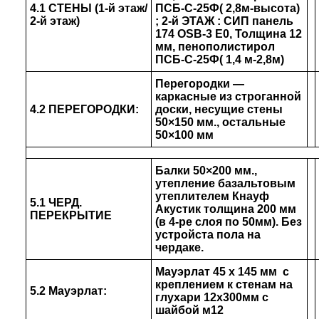
4.1 СТЕНЫ (1-й этаж/
ПСБ-С-25Ф( 2,8м-высота)
2-й этаж)
;
2-й ЭТАЖ
: СИП панель
174 OSB-3 Е0, Толщина 12
мм, пенополистирол
ПСБ-С-25Ф( 1,4 м-2,8м)
Перегородки —
каркасные из строганной
4.2 ПЕРЕГОРОДКИ:
доски, несущие стены
50×150 мм., остальные
50×100 мм
Балки 50×200 мм.,
утепление базальтовым
утеплителем Кнауф
5.1 ЧЕРД.
Акустик толщина 200 мм
ПЕРЕКРЫТИЕ
(в 4-ре слоя по 50мм). Без
устройста пола на
чердаке.
Мауэрлат 45 х 145 мм с
креплением к стенам на
5.2 Мауэрлат:
глухари 12х300мм с
шайбой м12