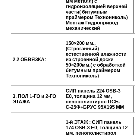
мм металл) с
гидроизоляцией верхней
части( битумным
праймером Технониколь)
Монтаж Гидропривод
механический
150×200 мм.,
(Строганный)
естественной влажности
2.2 ОБВЯЗКА:
из строенной доски
50×200мм.( с обработкой
битумным праймером
Технониколь)
СИП панель 224 OSB-3
3. ПОЛ 1-ГО и 2-ГО
Е0, толщина 12 мм,
ЭТАЖА
пенополистирол ПСБ-
С-25Ф+БРУС 95Х195 ММ
1-й ЭТАЖ
: СИП панель
174 OSB-3 Е0, Толщина 12
мм, пенополистирол