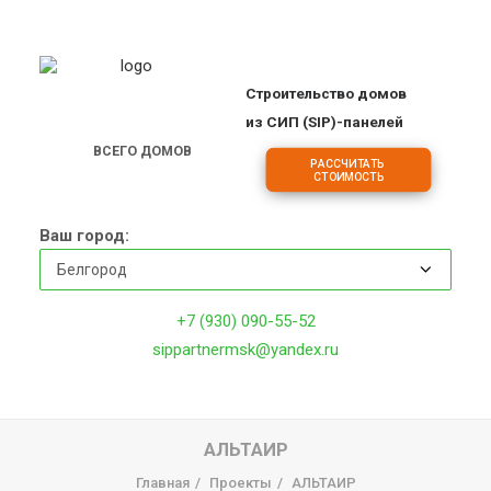
Строительство домов
ПРОЕКТЫ
из СИП (SIP)-панелей
ОБЪЕКТЫ
ВСЕГО ДОМОВ
РАССЧИТАТЬ 
2
1
7
СТОИМОСТЬ
ЦЕНЫ
О КОМПАНИИ
Ваш город:
ДОМА
ИПОТЕКА НА СТРОИТЕЛЬСТВО
+7 (930) 090-55-52
О ТЕХНОЛОГИИ
sippartnermsk@yandex.ru
ФРАНШИЗА
КОНТАКТЫ
АЛЬТАИР
Главная
Проекты
АЛЬТАИР