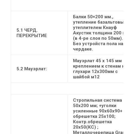
Балки 50×200 мм.,
утепление базальтовым
утеплителем Кнауф
5.1 ЧЕРД.
Акустик толщина 200 мм
ПЕРЕКРЫТИЕ
(в 4-ре слоя по 50мм).
Без устройста пола на
чердаке.
Мауэрлат 45 х 145 мм с
креплением к стенам на
5.2 Мауэрлат:
глухари 12х300мм с
шайбой м12
Стропильная система
50х200 мм; +уголки
усиленные 90х60х90+
обрешетка 25х100;
Контр.обрешетка
20х50(КС) ;
Металлочерепица Grand