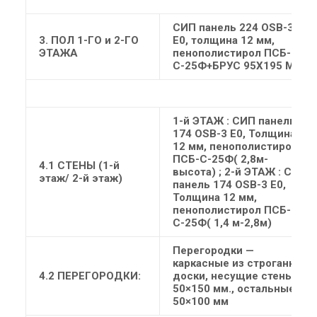
СИП панель 224 OSB-3
3. ПОЛ 1-ГО и 2-ГО
Е0, толщина 12 мм,
ЭТАЖА
пенополистирол ПСБ-
С-25Ф+БРУС 95Х195 ММ
1-й ЭТАЖ
: СИП панель
174 OSB-3 Е0, Толщина
12 мм, пенополистирол
ПСБ-С-25Ф( 2,8м-
4.1 СТЕНЫ (1-й
высота) ;
2-й ЭТАЖ
: СИП
этаж/ 2-й этаж)
панель 174 OSB-3 Е0,
Толщина 12 мм,
пенополистирол ПСБ-
С-25Ф( 1,4 м-2,8м)
Перегородки —
каркасные из строганной
4.2 ПЕРЕГОРОДКИ:
доски, несущие стены
50×150 мм., остальные
50×100 мм